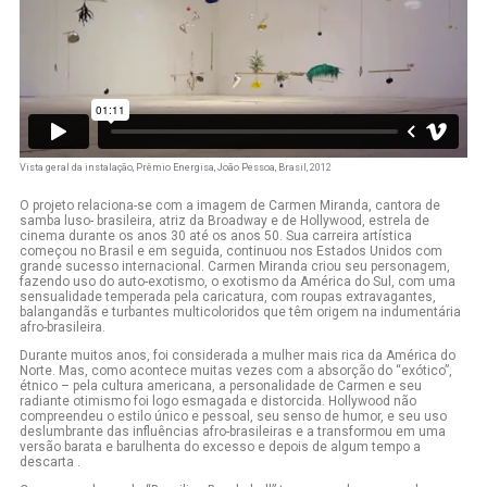
Vista geral da instalação, Prêmio Energisa, João Pessoa, Brasil, 2012
O projeto relaciona-se com a imagem de Carmen Miranda, cantora de
samba luso- brasileira, atriz da Broadway e de Hollywood, estrela de
cinema durante os anos 30 até os anos 50. Sua carreira artística
começou no Brasil e em seguida, continuou nos Estados Unidos com
grande sucesso internacional. Carmen Miranda criou seu personagem,
fazendo uso do auto-exotismo, o exotismo da América do Sul, com uma
sensualidade temperada pela caricatura, com roupas extravagantes,
balangandãs e turbantes multicoloridos que têm origem na indumentária
afro-brasileira.
Durante muitos anos, foi considerada a mulher mais rica da América do
Norte. Mas, como acontece muitas vezes com a absorção do “exótico”,
étnico – pela cultura americana, a personalidade de Carmen e seu
radiante otimismo foi logo esmagada e distorcida. Hollywood não
compreendeu o estilo único e pessoal, seu senso de humor, e seu uso
deslumbrante das influências afro-brasileiras e a transformou em uma
versão barata e barulhenta do excesso e depois de algum tempo a
descarta .