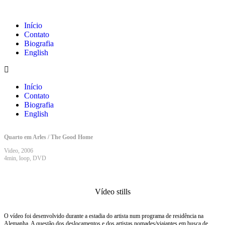
Início
Contato
Biografia
English
Início
Contato
Biografia
English
Quarto em Arles / The Good Home
Video, 2006
4min, loop, DVD
Vídeo stills
O vídeo foi desenvolvido durante a estadia do artista num programa de residência na
Alemanha. A questão dos deslocamentos e dos artistas nomades/viajantes em busca de