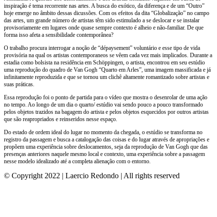
inspiração é tema recorrente nas artes. A busca do exótico, da diferença e de um “Outro”
hoje emerge no âmbito dessas dicussões. Com os efeitos da dita “Globalização” no campo
das artes, um grande número de artistas têm sido estimulado a se deslocar e se instalar
provisoriamente em lugares onde quase sempre contexto é alheio e não-familiar. De que
forma isso afeta a sensibilidade contemporânea?
O trabalho procura interrogar a noção de “dépaysement” voluntário e esse tipo de vida
provisória na qual os artistas contemporaneos se vêem cada vez mais implicados. Durante a
estadia como bolsista na residência em Schöppingen, o artista, encontrou em seu estúdio
uma reprodução do quadro de Van Gogh “Quarto em Arles”, uma imagem massificada e já
infinitamente reproduzida e que se tornou um clichê altamente romantizado sobre artistas e
suas práticas.
Essa reprodução foi o ponto de partida para o vídeo que mostra o desenrolar de uma ação
no tempo. Ao longo de um dia o quarto/ estúdio vai sendo pouco a pouco transformado
pelos objetos trazidos na bagagem do artista e pelos objetos esquecidos por outros artistas
que são reapropriados e reinseridos nesse espaço.
Do estado de ordem ideal do lugar no momento da chegada, o estúdio se transforma no
registro da passagem e busca a catalogação das coisas e do lugar através de apropriações e
propõem uma experiência sobre deslocamentos, seja da reprodução de Van Gogh que das
presenças anteriores naquele mesmo local e contexto, uma experiência sobre a passagem
nesse modelo idealizado até a completa alienação com o entorno.
© Copyright 2022 | Laercio Redondo | All rights reserved